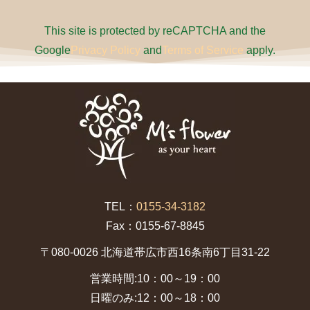
This site is protected by reCAPTCHA and the
Google
Privacy Policy
and
Terms of Service
apply.
TEL：
0155-34-3182
Fax：0155-67-8845
〒080-0026 北海道帯広市西16条南6丁目31-22
営業時間:10：00～19：00
日曜のみ:12：00～18：00