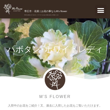
帯広市・花屋 | お花の事ならM's flower
帯広市のお花屋さんM's flowerです。フラワーギフトなどあなたの気持ちを真心こめて宅配いたします。
ハボタン･ホワイトレディ
M'S FLOWER
入荷中のお花をご紹介！又、過去に入荷したお花もご覧いただけます。