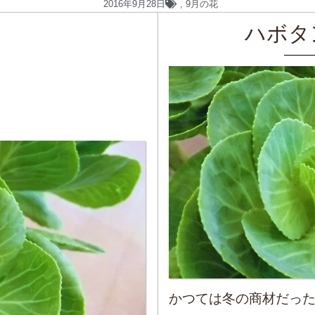
2016年9月28日
,
9月の花
ハボタ
かつては冬の商材だっ