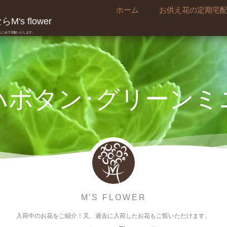
ホーム
お供え花の定期宅
's flower
真心こめて宅配いたします。
ハボタン･グリーンミ
M'S FLOWER
入荷中のお花をご紹介！又、過去に入荷したお花もご覧いただけます。