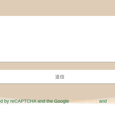
cted by reCAPTCHA and the Google
Privacy Policy
and
Ter