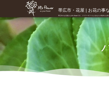
帯広市・花屋 | お花の事ならM
帯広市のお花屋さんM's flowerです。フラワーギフトなどあなたの気持ちを