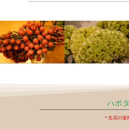
ハボ
＊生花の道