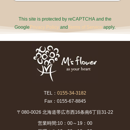
This site is protected by reCAPTCHA and the
Google
Privacy Policy
and
Terms of Service
apply.
TEL：
0155-34-3182
Fax：0155-67-8845
〒080-0026 北海道帯広市西16条南6丁目31-22
営業時間:10：00～19：00