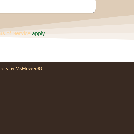
ms of Service
apply.
eets by MsFlower88