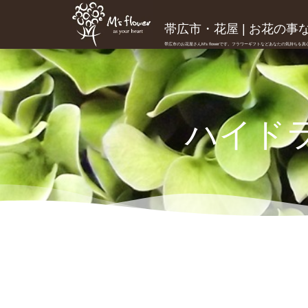
帯広市・花屋 | お花の事ならM
帯広市のお花屋さんM's flowerです。フラワーギフトなどあなたの気持ちを
ハイド