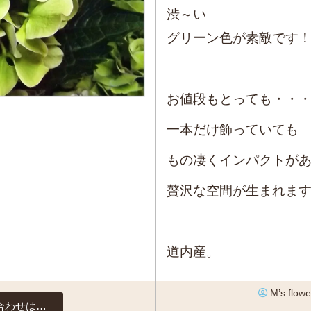
渋～い
グリーン色が素敵です
お値段もとっても・・
一本だけ飾っていても
もの凄くインパクトが
贅沢な空間が生まれま
道内産。
M’s flowe
合わせは…