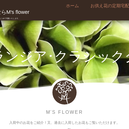
ホーム
お供え花の定期宅
's flower
真心こめて宅配いたします。
ランジア･クラシック
M'S FLOWER
入荷中のお花をご紹介！又、過去に入荷したお花もご覧いただけます。