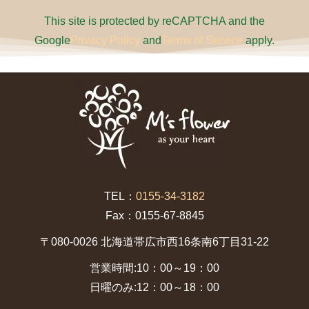
This site is protected by reCAPTCHA and the
Google
Privacy Policy
and
Terms of Service
apply.
TEL：
0155-34-3182
Fax：0155-67-8845
〒080-0026 北海道帯広市西16条南6丁目31-22
営業時間:10：00～19：00
日曜のみ:12：00～18：00