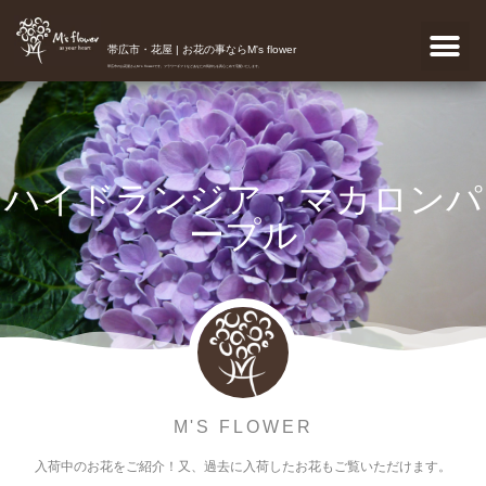
帯広市・花屋 | お花の事ならM's flower
帯広市のお花屋さんM's flowerです。フラワーギフトなどあなたの気持ちを真心こめて宅配いたします。
ハイドランジア・マカロンパ
ープル
M'S FLOWER
入荷中のお花をご紹介！又、過去に入荷したお花もご覧いただけます。