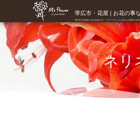
帯広市・花屋 | お花の事ならM
帯広市のお花屋さんM's flowerです。フラワーギフトなどあなたの気持ちを
ネリ