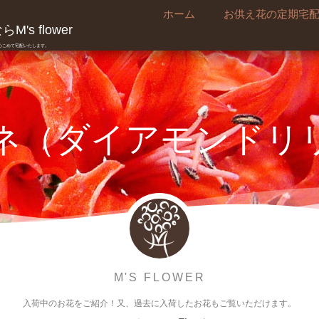
ホーム
お供え花の定期宅
's flower
真心こめて宅配いたします。
ネ（ダイアモンドリ
M'S FLOWER
入荷中のお花をご紹介！又、過去に入荷したお花もご覧いただけます。