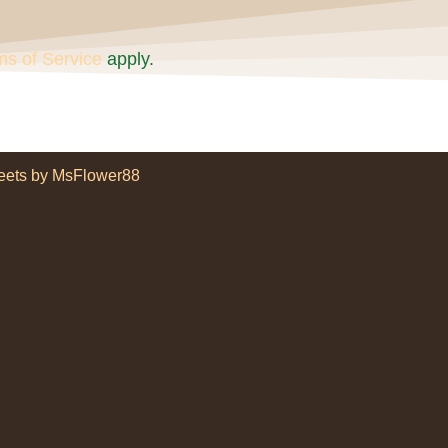
ms of Service
apply.
eets by MsFlower88