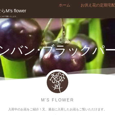
ホーム
お供え花の定期宅
's flower
真心こめて宅配いたします。
ンバン･ブラックパ
M'S FLOWER
入荷中のお花をご紹介！又、過去に入荷したお花もご覧いただけます。