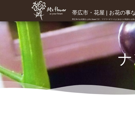
帯広市・花屋 | お花の事ならM
帯広市のお花屋さんM's flowerです。フラワーギフトなどあなたの気持ちを
ナ