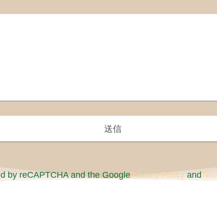
cted by reCAPTCHA and the Google
Privacy Policy
and
Ter