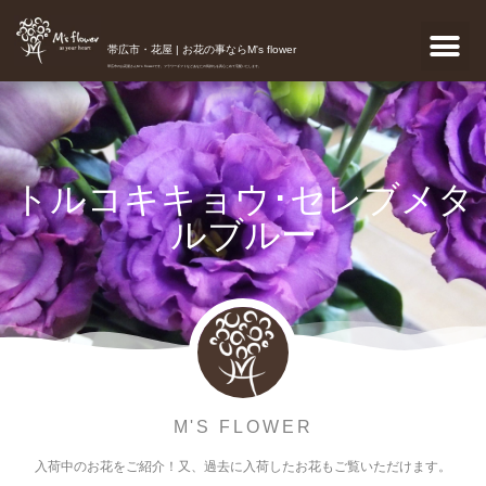
帯広市・花屋 | お花の事ならM's flower
帯広市のお花屋さんM's flowerです。フラワーギフトなどあなたの気持ちを真心こめて宅配いたします。
トルコキキョウ･セレブメタ
ルブルー
M'S FLOWER
入荷中のお花をご紹介！又、過去に入荷したお花もご覧いただけます。