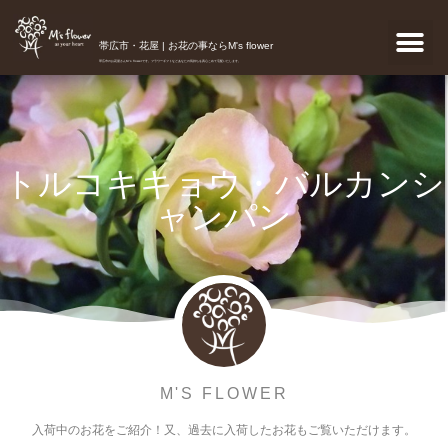
帯広市・花屋 | お花の事ならM's flower
帯広市のお花屋さんM's flowerです。フラワーギフトなどあなたの気持ちを真心こめて宅配いたします。
トルコキキョウ・バルカンシ
ャンパン
M'S FLOWER
入荷中のお花をご紹介！又、過去に入荷したお花もご覧いただけます。