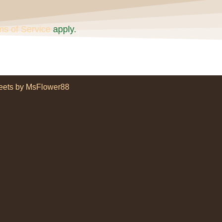
ms of Service
apply.
eets by MsFlower88