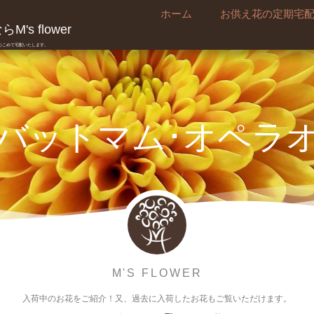
ホーム
お供え花の定期宅
's flower
真心こめて宅配いたします。
バットマム･オペラ
M'S FLOWER
入荷中のお花をご紹介！又、過去に入荷したお花もご覧いただけます。