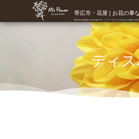
帯広市・花屋 | お花の事ならM
帯広市のお花屋さんM's flowerです。フラワーギフトなどあなたの気持ちを
ディス