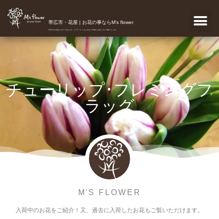
帯広市・花屋 | お花の事ならM's flower
帯広市のお花屋さんM's flowerです。フラワーギフトなどあなたの気持ちを真心こめて宅配いたします。
チューリップ･フレミングフ
ラッグ
M'S FLOWER
入荷中のお花をご紹介！又、過去に入荷したお花もご覧いただけます。