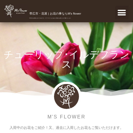
帯広市・花屋 | お花の事ならM's flower
帯広市のお花屋さんM's flowerです。フラワーギフトなどあなたの気持ちを真心こめて宅配いたします。
チューリップ･イルデフラン
ス
M'S FLOWER
入荷中のお花をご紹介！又、過去に入荷したお花もご覧いただけます。