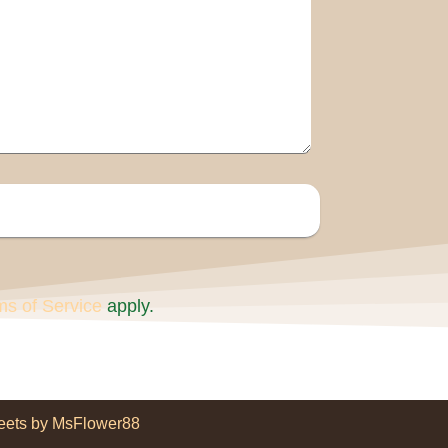
ms of Service
apply.
eets by MsFlower88