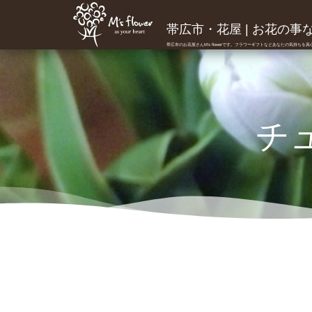
帯広市・花屋 | お花の事ならM
帯広市のお花屋さんM's flowerです。フラワーギフトなどあなたの気持ちを
チ