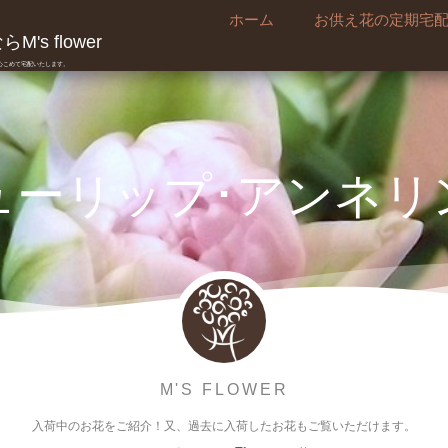
ホーム
お供え花の定期宅
's flower
真心こめて宅配いたします。
ューリップ･アンネリ
M'S FLOWER
入荷中のお花をご紹介！又、過去に入荷したお花もご覧いただけます。