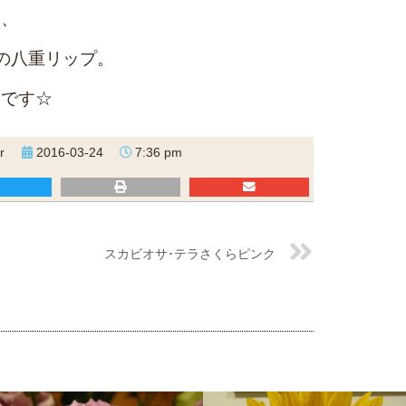
り、
の八重リップ。
いです☆
r
2016-03-24
7:36 pm
スカビオサ･テラさくらピンク