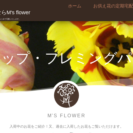
ホーム
お供え花の定期宅
's flower
真心こめて宅配いたします。
リップ・フレミングパ
M'S FLOWER
入荷中のお花をご紹介！又、過去に入荷したお花もご覧いただけます。