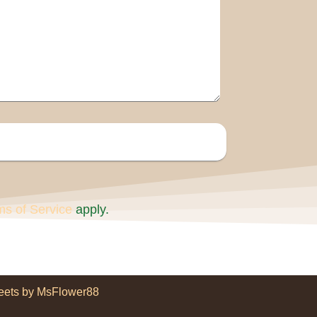
ms of Service
apply.
eets by MsFlower88