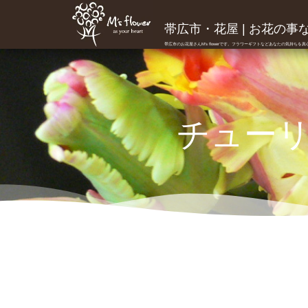
帯広市・花屋 | お花の事ならM
帯広市のお花屋さんM's flowerです。フラワーギフトなどあなたの気持ちを
チュー