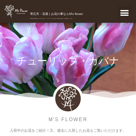
帯広市・花屋 | お花の事ならM's flower
帯広市のお花屋さんM's flowerです。フラワーギフトなどあなたの気持ちを真心こめて宅配いたします。
チューリップ・カバナ
M'S FLOWER
入荷中のお花をご紹介！又、過去に入荷したお花もご覧いただけます。