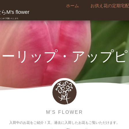
ホーム
お供え花の定期宅
's flower
真心こめて宅配いたします。
ューリップ・アップピ
M'S FLOWER
入荷中のお花をご紹介！又、過去に入荷したお花もご覧いただけます。