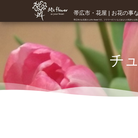
帯広市・花屋 | お花の事ならM
帯広市のお花屋さんM's flowerです。フラワーギフトなどあなたの気持ちを
チ