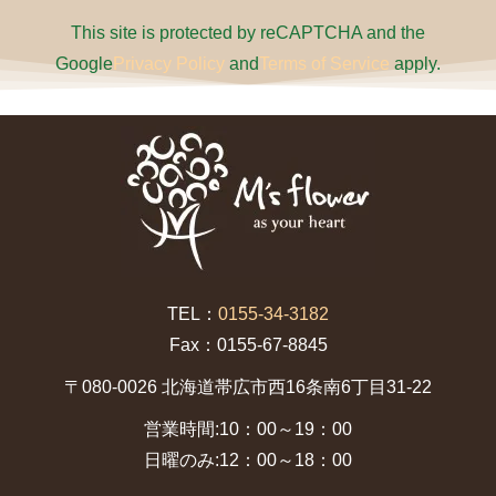
This site is protected by reCAPTCHA and the
Google
Privacy Policy
and
Terms of Service
apply.
TEL：
0155-34-3182
Fax：0155-67-8845
〒080-0026 北海道帯広市西16条南6丁目31-22
営業時間:10：00～19：00
日曜のみ:12：00～18：00