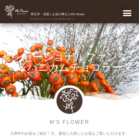
帯広市・花屋 | お花の事ならM's flower
帯広市のお花屋さんM's flowerです。フラワーギフトなどあなたの気持ちを真心こめて宅配いたします。
センセーショナルファンタジ
ー＆パニカムチョコラータ
M'S FLOWER
入荷中のお花をご紹介！又、過去に入荷したお花もご覧いただけます。