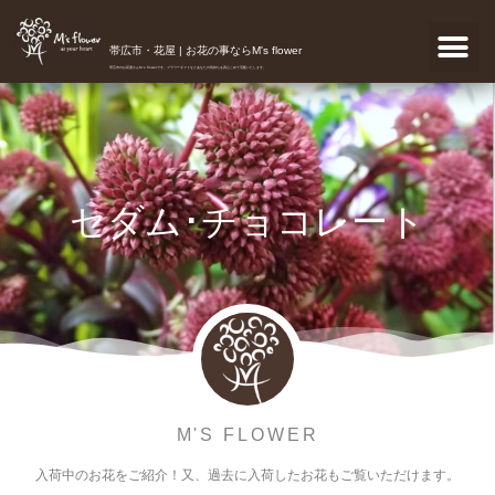
帯広市・花屋 | お花の事ならM's flower
帯広市のお花屋さんM's flowerです。フラワーギフトなどあなたの気持ちを真心こめて宅配いたします。
セダム･チョコレート
M'S FLOWER
入荷中のお花をご紹介！又、過去に入荷したお花もご覧いただけます。