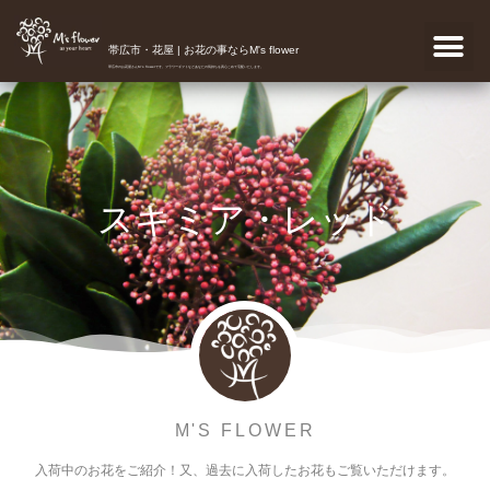
帯広市・花屋 | お花の事ならM's flower
帯広市のお花屋さんM's flowerです。フラワーギフトなどあなたの気持ちを真心こめて宅配いたします。
スキミア・レッド
M'S FLOWER
入荷中のお花をご紹介！又、過去に入荷したお花もご覧いただけます。