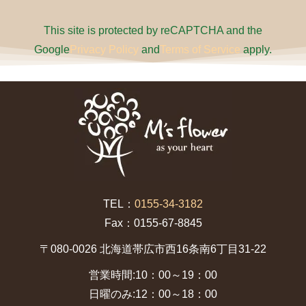
This site is protected by reCAPTCHA and the
Google
Privacy Policy
and
Terms of Service
apply.
TEL：
0155-34-3182
Fax：0155-67-8845
〒080-0026 北海道帯広市西16条南6丁目31-22
営業時間:10：00～19：00
日曜のみ:12：00～18：00