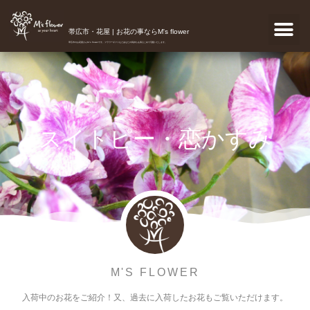
帯広市・花屋 | お花の事ならM's flower
帯広市のお花屋さんM's flowerです。フラワーギフトなどあなたの気持ちを真心こめて宅配いたします。
スイトピー・恋かすみ
M'S FLOWER
入荷中のお花をご紹介！又、過去に入荷したお花もご覧いただけます。