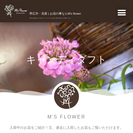
帯広市・花屋 | お花の事ならM's flower
帯広市のお花屋さんM's flowerです。フラワーギフトなどあなたの気持ちを真心こめて宅配いたします。
キャンディダフト
M'S FLOWER
入荷中のお花をご紹介！又、過去に入荷したお花もご覧いただけます。