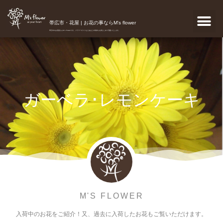
帯広市・花屋 | お花の事ならM's flower
帯広市のお花屋さんM's flowerです。フラワーギフトなどあなたの気持ちを真心こめて宅配いたします。
ガーベラ･レモンケーキ
M'S FLOWER
入荷中のお花をご紹介！又、過去に入荷したお花もご覧いただけます。