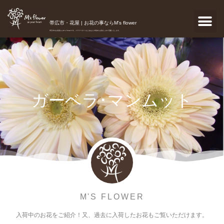
帯広市・花屋 | お花の事ならM's flower
帯広市のお花屋さんM's flowerです。フラワーギフトなどあなたの気持ちを真心こめて宅配いたします。
ガーベラ･マンムット
M'S FLOWER
入荷中のお花をご紹介！又、過去に入荷したお花もご覧いただけます。