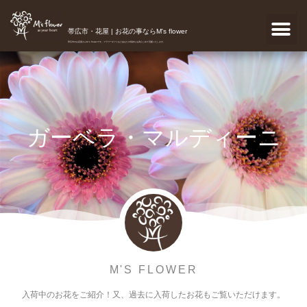
帯広市・花屋 | お花の事ならM's flower
帯広市のお花屋さんM's flowerです。フラワーギフトなどあなたの気持ちを真心こめて宅配いたします。
ガーベラ・マルディーニ
M'S FLOWER
入荷中のお花をご紹介！又、過去に入荷したお花もご覧いただけます。