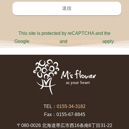
This site is protected by reCAPTCHA and the
Google
Privacy Policy
and
Terms of Service
apply.
TEL：
0155-34-3182
Fax：0155-67-8845
〒080-0026 北海道帯広市西16条南6丁目31-22