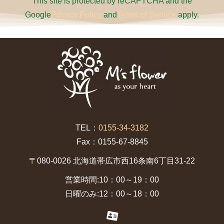
This site is protected by reCAPTCHA and the
Google
Privacy Policy
and
Terms of Service
apply.
TEL：
0155-34-3182
Fax：0155-67-8845
〒080-0026 北海道帯広市西16条南6丁目31-22
営業時間:10：00～19：00
日曜のみ:12：00～18：00