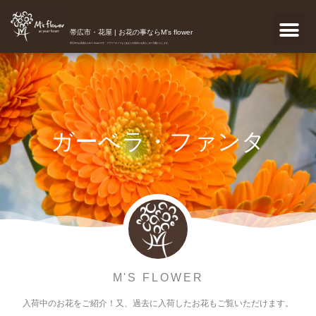
帯広市・花屋 | お花の事ならM's flower
帯広市のお花屋さんM's flowerです。フラワーギフトなどあなたの気持ちを真心こめて宅配いたします。
ガーベラ・ファンタ
M'S FLOWER
入荷中のお花をご紹介！又、過去に入荷したお花もご覧いただけます。