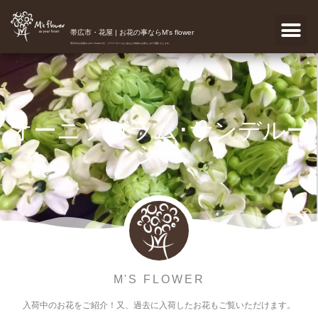
帯広市・花屋 | お花の事ならM's flower
帯広市のお花屋さんM's flowerです。フラワーギフトなどあなたの気持ちを真心こめて宅配いたします。
オーニソガラム･サンデルー
シー
M'S FLOWER
入荷中のお花をご紹介！又、過去に入荷したお花もご覧いただけます。