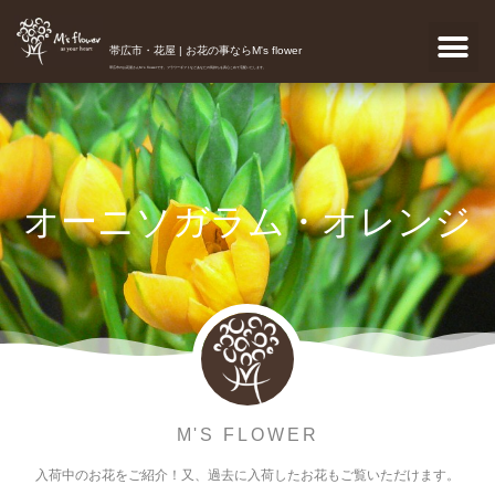
帯広市・花屋 | お花の事ならM's flower
帯広市のお花屋さんM's flowerです。フラワーギフトなどあなたの気持ちを真心こめて宅配いたします。
オーニソガラム・オレンジ
M'S FLOWER
入荷中のお花をご紹介！又、過去に入荷したお花もご覧いただけます。