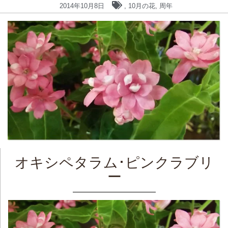
2014年10月8日
,
10月の花
,
周年
オキシペタラム･ピンクラブリ
ー