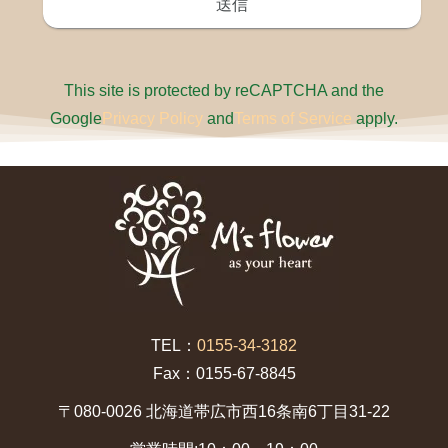
This site is protected by reCAPTCHA and the
Google
Privacy Policy
and
Terms of Service
apply.
TEL：
0155-34-3182
Fax：0155-67-8845
〒080-0026 北海道帯広市西16条南6丁目31-22