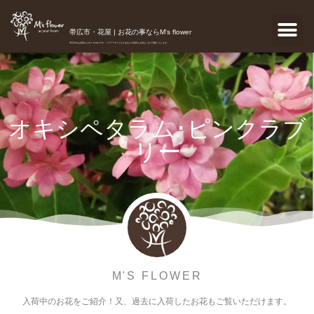
帯広市・花屋 | お花の事ならM's flower
帯広市のお花屋さんM's flowerです。フラワーギフトなどあなたの気持ちを真心こめて宅配いたします。
オキシペタラム･ピンクラブ
リー
M'S FLOWER
入荷中のお花をご紹介！又、過去に入荷したお花もご覧いただけます。