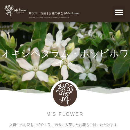
帯広市・花屋 | お花の事ならM's flower
帯広市のお花屋さんM's flowerです。フラワーギフトなどあなたの気持ちを真心こめて宅配いたします。
オキシペタラム・ホッピホワ
イト
M'S FLOWER
入荷中のお花をご紹介！又、過去に入荷したお花もご覧いただけます。