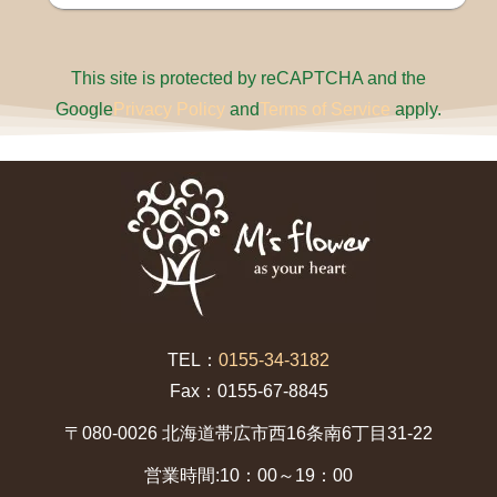
This site is protected by reCAPTCHA and the
Google
Privacy Policy
and
Terms of Service
apply.
TEL：
0155-34-3182
Fax：0155-67-8845
〒080-0026 北海道帯広市西16条南6丁目31-22
営業時間:10：00～19：00