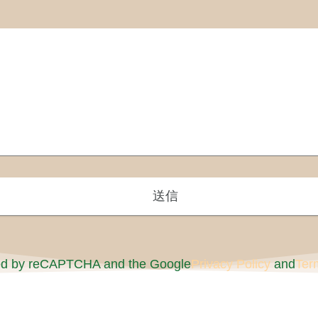
cted by reCAPTCHA and the Google
Privacy Policy
and
Ter