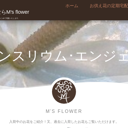
ホーム
お供え花の定期宅
's flower
真心こめて宅配いたします。
ンスリウム･エンジ
M'S FLOWER
入荷中のお花をご紹介！又、過去に入荷したお花もご覧いただけます。