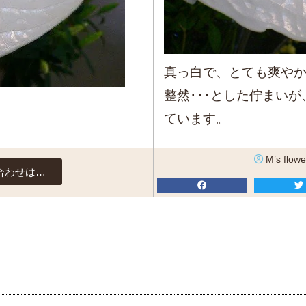
真っ白で、とても爽や
整然･･･とした佇まい
ています。
M’s flowe
合わせは…