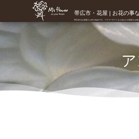
帯広市・花屋 | お花の事ならM
帯広市のお花屋さんM's flowerです。フラワーギフトなどあなたの気持ちを
ア