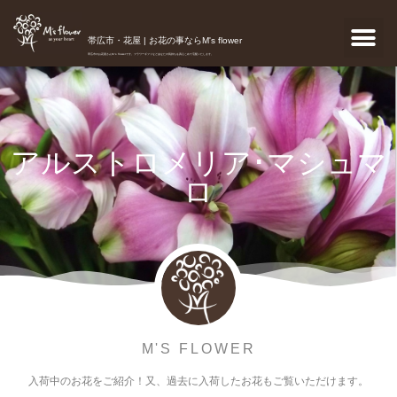
帯広市・花屋 | お花の事ならM's flower
帯広市のお花屋さんM's flowerです。フラワーギフトなどあなたの気持ちを真心こめて宅配いたします。
アルストロメリア･マシュマ
ロ
M'S FLOWER
入荷中のお花をご紹介！又、過去に入荷したお花もご覧いただけます。