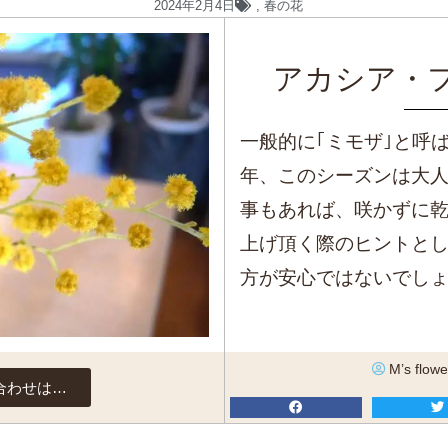
2024年2月4日
,
春の花
アカシア・
一般的に｢ミモザ｣と呼
年、このシーズンは大
事もあれば、咲かずに
上げ頂く際のヒントと
方が安心ではないでし
M’s flowe
合わせは…