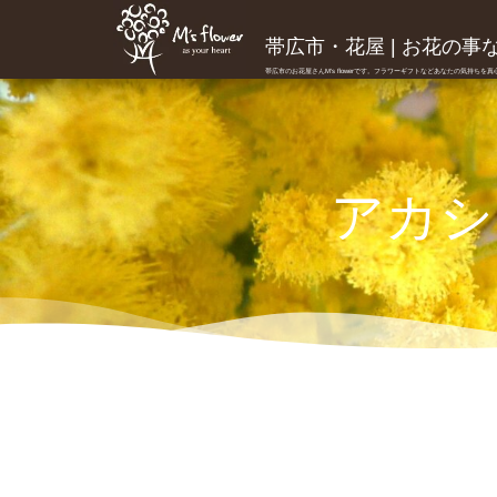
帯広市・花屋 | お花の事ならM
帯広市のお花屋さんM's flowerです。フラワーギフトなどあなたの気持ちを
アカシ