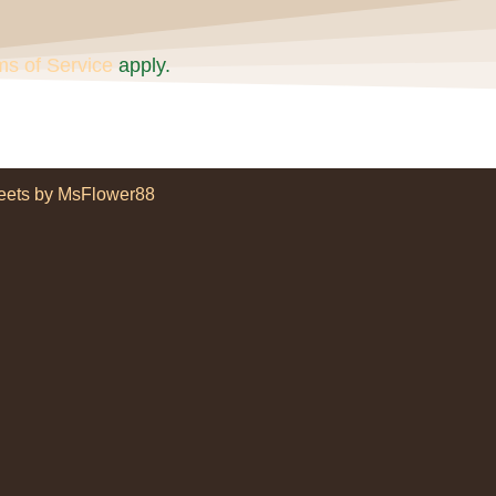
ms of Service
apply.
eets by MsFlower88