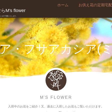
ホーム
お供え花の定期宅
's flower
真心こめて宅配いたします。
ア・フサアカシア(
M'S FLOWER
入荷中のお花をご紹介！又、過去に入荷したお花もご覧いただけます。