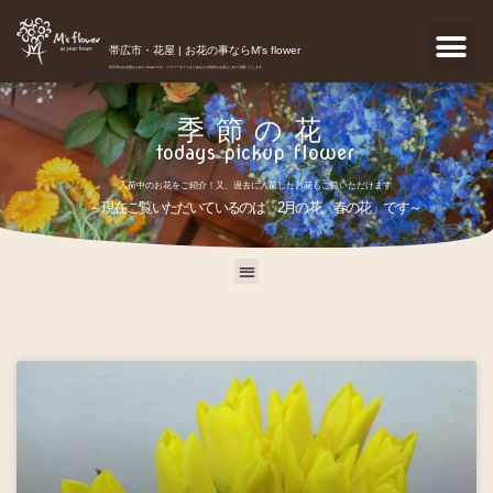
帯広市・花屋 | お花の事ならM's flower
帯広市のお花屋さんM's flowerです。フラワーギフトなどあなたの気持ちを真心こめて宅配いたします。
季節の花
todays pickup flower
入荷中のお花をご紹介！又、過去に入荷したお花もご覧いただけます
～現在ご覧いただいているのは「2月の花、春の花」です～