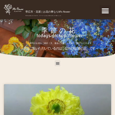
帯広市・花屋 | お花の事ならM's flower
帯広市のお花屋さんM's flowerです。フラワーギフトなどあなたの気持ちを真心こめて宅配いたします。
季節の花
todays pickup flower
入荷中のお花をご紹介！又、過去に入荷したお花もご覧いただけます
～現在ご覧いただいているのは「12月の花､春の花」です～