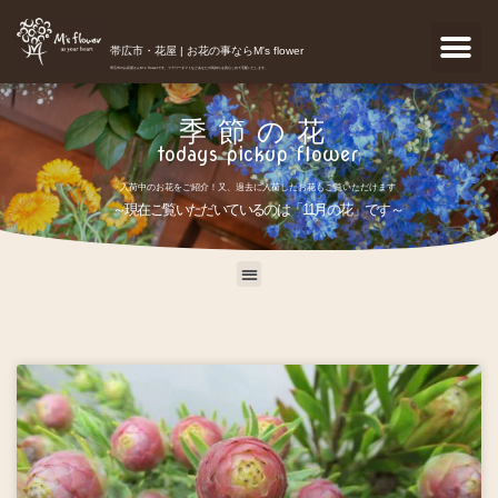
帯広市・花屋 | お花の事ならM's flower
帯広市のお花屋さんM's flowerです。フラワーギフトなどあなたの気持ちを真心こめて宅配いたします。
季節の花
todays pickup flower
入荷中のお花をご紹介！又、過去に入荷したお花もご覧いただけます
～現在ご覧いただいているのは「11月の花」です～