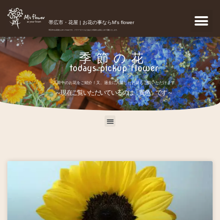
帯広市・花屋 | お花の事ならM's flower
帯広市のお花屋さんM's flowerです。フラワーギフトなどあなたの気持ちを真心こめて宅配いたします。
季節の花
todays pickup flower
入荷中のお花をご紹介！又、過去に入荷したお花もご覧いただけます
～現在ご覧いただいているのは「黄色」です～