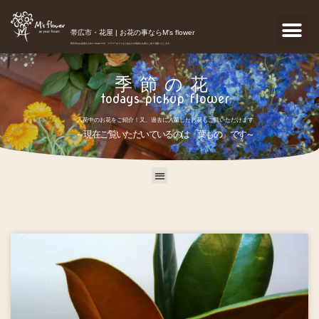
帯広市・花屋 | お花の事ならM's flower
帯広市のお花屋さんM's flowerです。フラワーギフトなどあなたの気持ちを真心こめて宅配いたします。
季節の花
todays pickup flower
入荷中のお花をご紹介！又、過去に入荷したお花もご覧いただけます
～現在ご覧いただいているのは「葉もの」です～