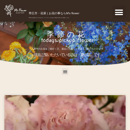
帯広市・花屋 | お花の事ならM's flower
帯広市のお花屋さんM's flowerです。フラワーギフトなどあなたの気持ちを真心こめて宅配いたします。
季節の花
todays pickup flower
入荷中のお花をご紹介！又、過去に入荷したお花もご覧いただけます
～現在ご覧いただいているのは「夏の花」です～