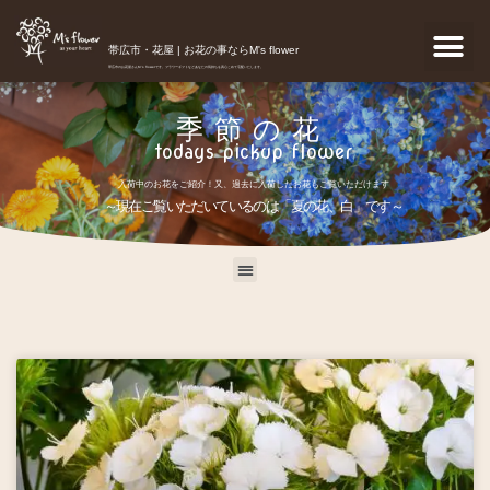
帯広市・花屋 | お花の事ならM's flower
帯広市のお花屋さんM's flowerです。フラワーギフトなどあなたの気持ちを真心こめて宅配いたします。
季節の花
todays pickup flower
入荷中のお花をご紹介！又、過去に入荷したお花もご覧いただけます
～現在ご覧いただいているのは「夏の花、白」です～