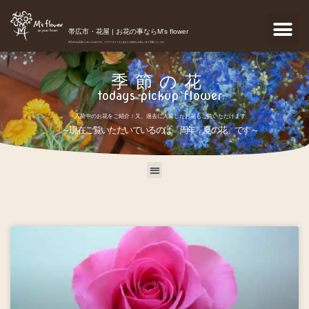
帯広市・花屋 | お花の事ならM's flower
帯広市のお花屋さんM's flowerです。フラワーギフトなどあなたの気持ちを真心こめて宅配いたします。
季節の花
todays pickup flower
入荷中のお花をご紹介！又、過去に入荷したお花もご覧いただけます
～現在ご覧いただいているのは「周年，夏の花」です～