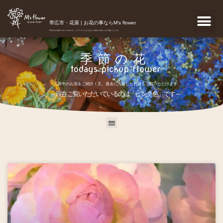
帯広市・花屋 | お花の事ならM's flower
帯広市のお花屋さんM's flowerです。フラワーギフトなどあなたの気持ちを真心こめて宅配いたします。
季節の花
todays pickup flower
入荷中のお花をご紹介！又、過去に入荷したお花もご覧いただけます
～現在ご覧いただいているのは「ピンク色」です～