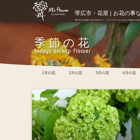
帯広市・花屋 | お花の事ならM
帯広市のお花屋さんM's flowerです。フラワーギフトなどあなたの気持ちを
季節の花
todays pickup flower
1月の花
2月の花
3月の花
4月の花