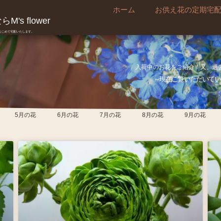
ホーム
お供え花の定期宅
's flower
真心こめて宅配いたします。
入荷中のお花をご紹介！又、過
～現在ご覧いただいてい
5月の花
6月の花
7月の花
8月の花
9月の花