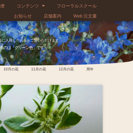
配便
コンテンツ
フローラルスクール
お知らせ
店舗案内
Web 注文書
去に入荷したお花もご覧いただけます
るのは「グリーン色」です～
10月の花
11月の花
12月の花
周年