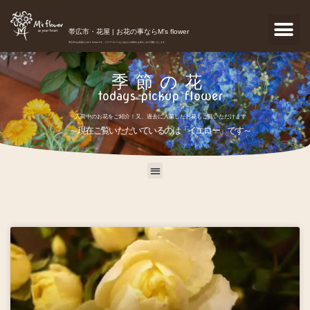
帯広市・花屋 | お花の事ならM's flower
帯広市のお花屋さんM's flowerです。フラワーギフトなどあなたの気持ちを真心こめて宅配いたします。
季節の花
todays pickup flower
入荷中のお花をご紹介！又、過去に入荷したお花もご覧いただけます
～現在ご覧いただいているのは「イエロー」です～