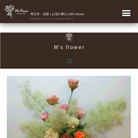
帯広市・花屋 | お花の事ならM's flower
帯広市のお花屋さんM's flowerです。フラワーギフトなどあなたの気持ちを真心こめて宅配いたします。
M's flower