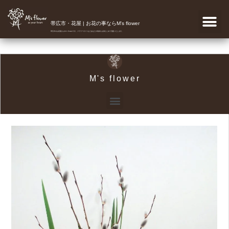
帯広市・花屋 | お花の事ならM's flower
帯広市のお花屋さんM's flowerです。フラワーギフトなどあなたの気持ちを真心こめて宅配いたします。
M's flower