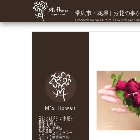
帯広市・花屋 | お花の事ならM
帯広市のお花屋さんM's flowerです。フラワーギフトなどあなたの気持ちを
M's flower
アレンジメント-お祝い
アレンジメント-お供え
花束-お祝い
花束-お供え
花束-ブーケ風
和モダン系商品
観葉植物
プリザーブドフラワー
ドライフラワー
フラワー教室制作品
ブライダル