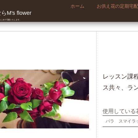
ホーム
お供え花の定期宅
's flower
真心こめて宅配いたします。
レッスン課
ス共々、ラ
使用している
バラ スマイラ