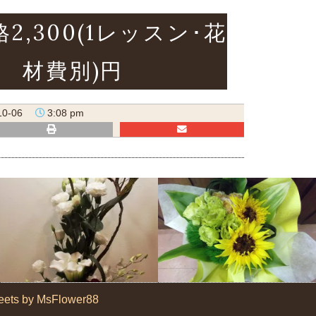
2,300(1レッスン･花
材費別)円
10-06
3:08 pm
eets by MsFlower88