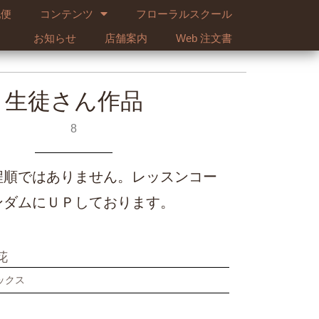
配便
コンテンツ
フローラルスクール
お知らせ
店舗案内
Web 注文書
生徒さん作品
8
程順ではありません。レッスンコー
ンダムにＵＰしております。
花
ックス