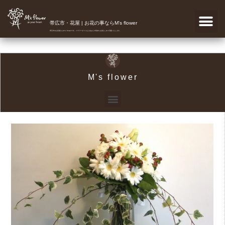
帯広市・花屋 | お花の事ならM's flower
帯広市のお花屋さんM's flowerです。フラワーギフトなどあなたの気持ちを真心こめて宅配いたします。
M's flower