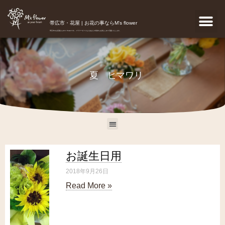
帯広市・花屋 | お花の事ならM's flower
帯広市のお花屋さんM's flowerです。フラワーギフトなどあなたの気持ちを真心こめて宅配いたします。
夏 ヒマワリ
お誕生日用
2018年9月26日
Read More »