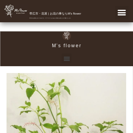
帯広市・花屋 | お花の事ならM's flower
帯広市のお花屋さんM's flowerです。フラワーギフトなどあなたの気持ちを真心こめて宅配いたします。
M's flower